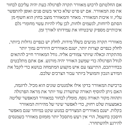
אם החלטתם לרכוש מאוורר תקרה לפרגולה כעת יהיה עליכם לבחור
את סוג המאוורר. אם יש פרט שלא כדאי בשום פנים ואופן להתפשר
עליו, זו איכות המאוורר. מאחר והמאוורר מוצב בחוץ הוא חשוף מן
הסתם לרוחות, לגשמים ולחות, לכן עליו להיות עשוי מחומרי גלם
איכותיים מספיק שיבטיחו את עמידותו לאורך זמן.
מאווררי תקרה מגיעים בשלל מידות, לחלק יש כנפיים גדולות ביותר,
לחלק כנפיים קצרות יותר, ישנם מאווררים היורדים נמוך יותר
מהתקרה וכאלה שיותר צמודים אליה. גודל המאוורר חייב להתאים
לגודל הפרגולה כדי שמשב האוויר יהיה מורגש. אם אתם מתלבטים
בבחירתכם, התייעצו עם איש מקצוע המתמחה בנושא כדי לקבל את
המידע הנכון והמועיל ביותר עבור הצרכים שלכם.
ברכישת המאוורר בדקו אילו אלמנטים שונים הוא מכיל. לדוגמה,
האם ניתן להוסיף תאורה שתשדרג עוד יותר את מראה הפרגולה
ותהווה מקור תאורה נוסף. מומלץ לבחור במאוורר המאפשר שליטה
באמצעות שלט רחוק, כדי לאפשר שינוי של מהירות המאוורר
בקלות. ישנם מאווררים המצוידים במנוע שקט במיוחד שגם מאפשר
חיסכון בחשמל, הרי אין רעש מתסכל יותר מזמזום מאוורר כשמנסים
להירגע ולהשתחרר.