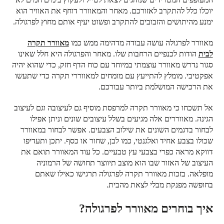
יוכלו כלל להתקרב לאזורכם. מאחר והמאוורר דוחף את האוויר הוא
ימנע מהיתושים והזבובים להתקרב ופשוט יעיף אותם מחוץ לפרגולה.
מאוורר לפרגולה עושה עבודה מדהימה ממש כמו
מאוורר תקרה
לבית
הודות לכנפיים הרחבות שלו. מאחר והפרגולה היא חלל שאינו
סגור נדרש מאוורר עוצמתי במיוחד עם כוח הדף חזק, כדי שהוא יהיה
אפקטיבי. מומלץ להתייעץ עם מומחים למאווררי תקרה כדי שתעשו
את הרכישה המושלמת ביותר עבורכם.
אל תשכחו כי מאוורר תקרה למרפסת מוסיף גם לעיצובה וגם לעיצוב
הגינה. מאווררים אלה מגיעים בשלל עיצובים שונים וניתן אפילו
לבחור בדגמים השונים את שילוב הצבעים. אפשר לבחור במאוורר
שכולו בצבע אחיד ואלגנטי, כמו לבן, שחור או כסף. יתכן ותעדיפו
דווקא מראה כפרי בצבעי עץ טבעיים. כל עוד המאוורר תואם את
העיצוב של האזור שבו הוא מוצב תיווצר תחושה של הרמוניה
מופלאה. בזכות מאוורר תקרה לפרגולה תרגישו כאילו שאתם
בחופשה מפנקת מבלי לצאת מהבית.
איך בוחרים מאוורר לפרגולה?