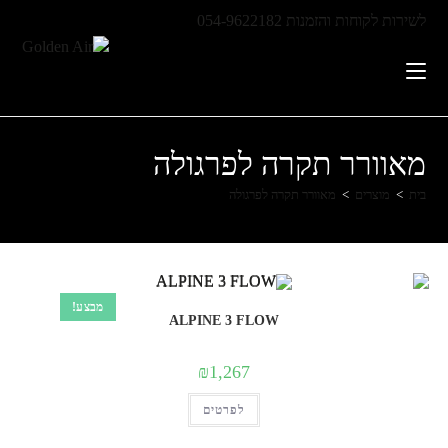
Ski
לשירות לקוחות והזמנות
054-9622182
t
conten
מאוורר תקרה לפרגולה
בית
>
מוצרים
>
מאוורר תקרה לפרגולה
מבצע!
ALPINE 3 FLOW
₪
1,267
למוצר
לפרטים
זה
יש
מספר