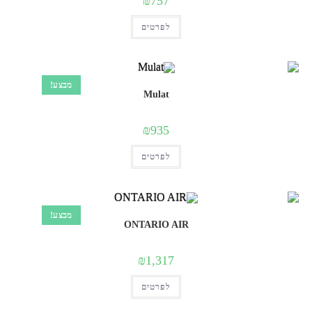
₪
757
למוצר
לפרטים
זה
יש
מספר
סוגים.
ניתן
לבחור
מבצע!
את
Mulat
האפשרויות
בעמוד
המוצר
₪
935
למוצר
לפרטים
זה
יש
מספר
סוגים.
ניתן
לבחור
מבצע!
את
ONTARIO AIR
האפשרויות
בעמוד
המוצר
₪
1,317
למוצר
לפרטים
זה
יש
מספר