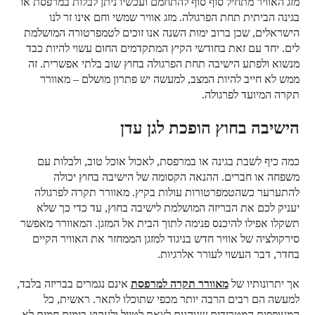
מזג האוויר מתחיל סוף סוף להתחמם ועכשיו ניתן לבלות במרפסת או
בעמוד
המוצר
בגינה הביתית תחת הפרגולה. מזג אוויר שמשי וחם אינו זר לנו
הישראלים, שכן ברוב ימות השנה אנו זוכים לטמפרטורה המושלמת
לים. יחד עם זאת בחודשי הקיץ המתקדמים החום עשוי להיות כבד
מנשוא ולפתע הישיבה תחת הפרגולה בחוץ שוב בלתי אפשרית. זה
ממש לא חייב להיות המצב, למעשה יש פתרון מושלם – מאוורר
תקרה המיועד לפרגולה.
הישיבה בחוץ הופכת לגן עדן
כמה כיף לשבת בגינה או במרפסת, לאכול אוכל טוב, ולבלות עם
משפחה או חברים. ההנאה הקסומה של הישיבה בחוץ יכולה
להתערער כשהטמפרטורות עולות בקיץ. מאוורר תקרה לפרגולה
יעניק לכם את הבריזה המושלמת לישיבה בחוץ, עד כדי כך שלא
תשקלו אפילו להיכנס פנימה לתוך הבית אל המזגן. המאוורר מאפשר
סירקולציה של אוויר חדש בניגוד למזגן הממחזר את האוויר הקיים
בחדר, דבר העשוי לעורר אלרגיות.
אך יתרונותיו של
מאוורר תקרה למרפסת
אינם נגמרים בבריזה בלבד,
למעשה הם רבים הרבה יותר מכפי שתוכלו לתאר. ראשית, כל
המעופפים המטרידים שנוהגים לצאת לטייל ולעקוץ בימים חמים לא