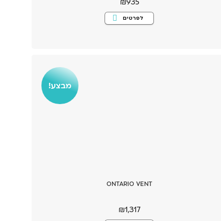
₪
935
למוצר
לפרטים
זה
יש
מספר
סוגים.
ניתן
לבחור
את
האפשרויות
בעמוד
המוצר
מבצע!
ONTARIO VENT
₪
1,317