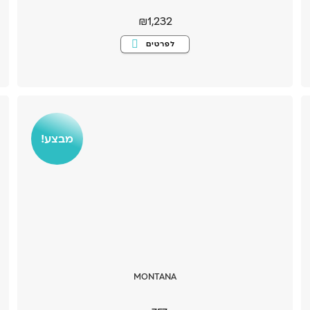
₪
1,232
למוצר
לפרטים
זה
יש
מספר
סוגים.
ניתן
לבחור
את
האפשרויות
בעמוד
המוצר
מבצע!
MONTANA