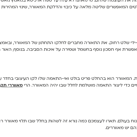
נות את העוצמה שלהם. מי מאתנו לא עלה על ספה או כיסא במאמץ נואש לכב
טים המאפשרים שליטה מלאה על כיבוי והדלקת המאוורר, שינוי המהירות 
ידי שלט רחוק. את התאורה מחברים לחלקו התחתון של המאוורר, ובאמצעו
מאפשרת אף חסכון נוסף בחשמל ושמירה על איכות הסביבה. בנוסף, האור
המאוורר הוא בהחלט פריט בולט ואי-התאמה שלו לקו העיצובי בחדר עשו
ים כדי ליצור התאמה מושלמת לחלל שבו יהיה המאוורר. הרי
מאווררי תקר
נוח בעולם. תארו לעצמכם כמה נורא זה לשהות בחלל שבו תלוי מאוורר רו
ם יש מאווררים.