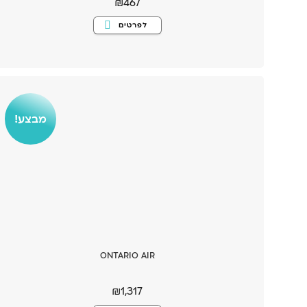
₪
467
למוצר
לפרטים
זה
יש
מספר
סוגים.
ניתן
לבחור
את
האפשרויות
בעמוד
המוצר
מבצע!
ONTARIO AIR
₪
1,317