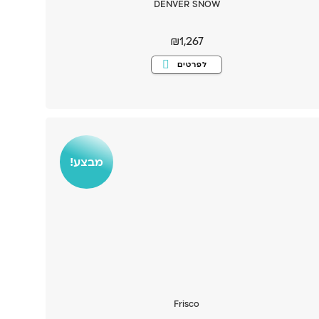
DENVER SNOW
₪
1,267
למוצר
לפרטים
זה
יש
מספר
סוגים.
ניתן
לבחור
את
האפשרויות
בעמוד
המוצר
מבצע!
Frisco