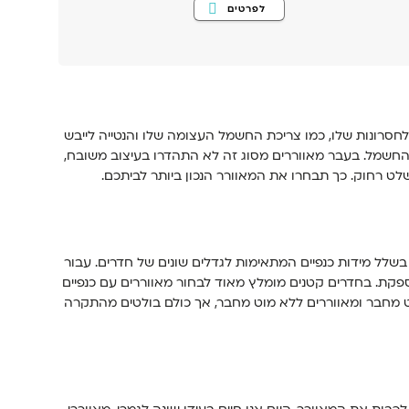
למוצר
לפרטים
זה
יש
מספר
סוגים.
ניתן
לבחור
את
האפשרויות
בעמוד
המוצר
 לחסרונות שלו, כמו צריכת החשמל העצומה שלו והנטייה לייבש
החשמל. בעבר מאווררים מסוג זה לא התהדרו בעיצוב משובח,
ט רחוק. כך תבחרו את המאוורר הנכון ביותר לביתכם.
שלל מידות כנפיים המתאימות לגדלים שונים של חדרים. עבור
מספקת. בחדרים קטנים מומלץ מאוד לבחור מאווררים עם כנפיים
וט מחבר ומאווררים ללא מוט מחבר, אך כולם בולטים מהתקרה