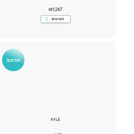
₪
1,267
למוצר
לפרטים
זה
יש
מספר
סוגים.
ניתן
לבחור
את
האפשרויות
בעמוד
המוצר
מבצע!
KYLE