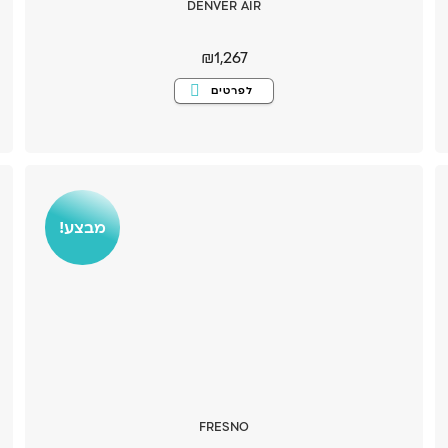
DENVER AIR
₪
1,267
למוצר
לפרטים
זה
יש
מספר
סוגים.
ניתן
לבחור
את
האפשרויות
בעמוד
המוצר
מבצע!
FRESNO