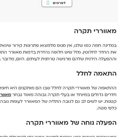
למוצר
לפרטים
זה
יש
מספר
סוגים.
ניתן
לבחור
מאווררי תקרה
את
האפשרויות
בעמוד
המוצר
במדינה חמה כמו שלנו, אין מנוס מלמצוא פתרונות קירור שיגאל
את החדר לחלוטין. מזל שיש חלופה נהדרת בדמות מאוורר התק
וההפעלה הידנית שלהם מרגישה טרחנית לעיתים. היום, מדובר 
התאמה לחלל
ההתאמה של מאווררי תקרה לחלל שבו הם מותקנים היא חיונית 
חדרים גדולים במיוחד או בעלי תקרה גבוהה מאוד נבחר
מאוור
קטנות. יש לשים לב גם לגובה התליה של המאוורר לעומת גובה
כלפי מטה.
הפעלה נוחה של מאווררי תקרה