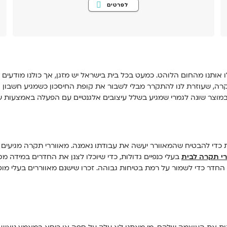
למוצר
לפרטים
זה
יש
מספר
סוגים.
ניתן
לבחור
את
האפשרויות
בעמוד
המוצר
ו אותנו מהחום הלוהט. כמעט בכל בית בישראל יש מזגן, אך כולנו מודעים
רה, שעוזרת לנו להתקרר מבלי לשבור את קופת החיסכון כשמגיע חשבון 
במוצר שונה לגמרי שמגיע בשלל עיצובים אלגנטיים עם הפעלה באמצעות של
כדי להבטיח שהמאוורר יעשה את עבודתו נאמנה. מאווררי תקרה מגיעים ב
רי תקרה לבית
בעלי כנפיים גדולות, כדי שיוכלו לצנן את החדרים במידה 
 החדר כדי לשמור על רמת בטיחות גבוהה. זכרו שישנם מאווררים בעלי מ