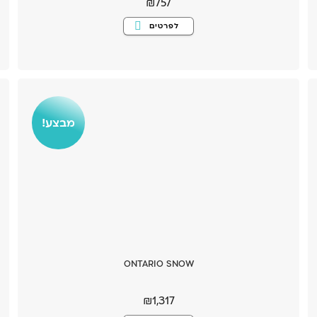
₪
757
למוצר
לפרטים
זה
יש
מספר
סוגים.
ניתן
לבחור
את
האפשרויות
בעמוד
המוצר
מבצע!
ONTARIO SNOW
₪
1,317