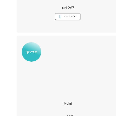
₪
1,267
למוצר
לפרטים
זה
יש
מספר
סוגים.
ניתן
לבחור
את
האפשרויות
בעמוד
המוצר
מבצע!
Mulat