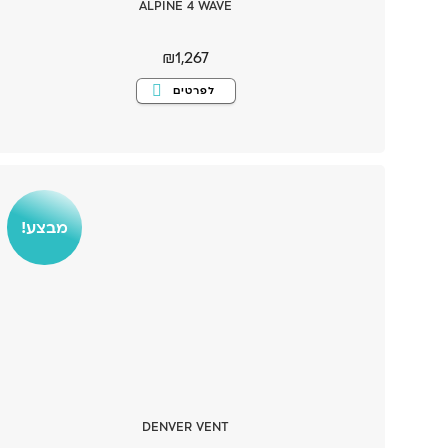
ALPINE 4 WAVE
₪
1,267
למוצר
לפרטים
זה
יש
מספר
סוגים.
ניתן
לבחור
את
האפשרויות
בעמוד
המוצר
מבצע!
DENVER VENT