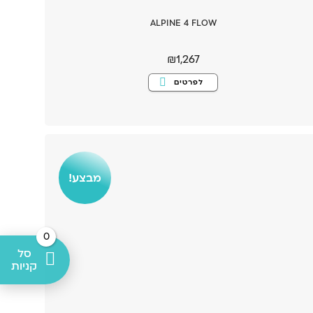
ALPINE 4 FLOW
₪
1,267
למוצר
לפרטים
זה
יש
מספר
סוגים.
ניתן
לבחור
את
האפשרויות
בעמוד
המוצר
מבצע!
0
סל
קניות