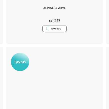
ALPINE 3 WAVE
₪
1,267
למוצר
לפרטים
זה
יש
מספר
סוגים.
ניתן
לבחור
את
האפשרויות
בעמוד
המוצר
מבצע!