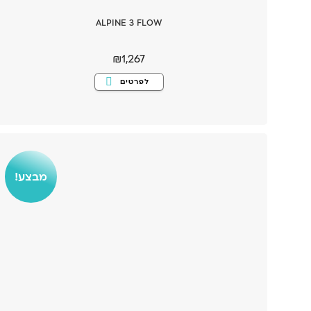
ALPINE 3 FLOW
₪
1,267
למוצר
לפרטים
זה
יש
מספר
סוגים.
ניתן
לבחור
את
האפשרויות
בעמוד
המוצר
מבצע!